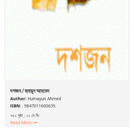
দশজন / হুমায়ূন আহমেদ
Author:
Humayun Ahmed
ISBN:
: 9847011600635.
৭৫২ পৃষ্ঠা ; ২২ সে মি.
Read More