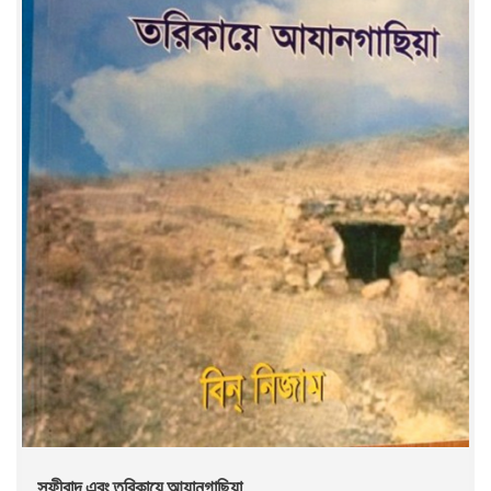
সূফীবাদ এবং তরিকায়ে আযানগাছিয়া