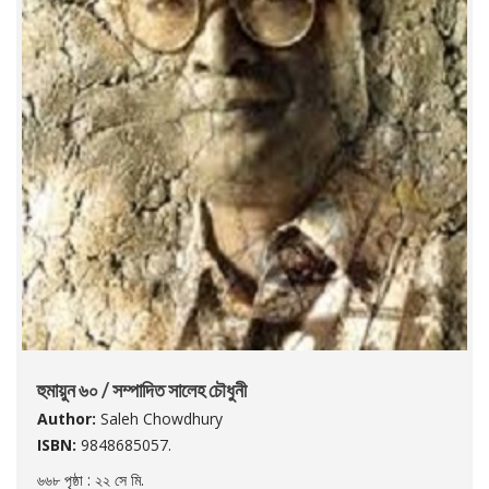
হুমায়ুন ৬০ / সম্পাদিত সালেহ চৌধুনী
Author:
Saleh Chowdhury
ISBN:
9848685057.
৬৬৮ পৃষ্ঠা : ২২ সে মি.