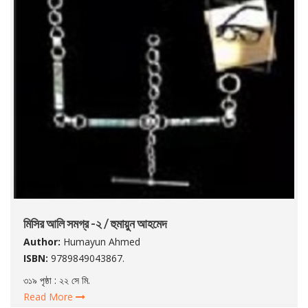
মিসির আলি সমগ্র -২ / হুমায়ুন আহমেদ
Author:
Humayun Ahmed
ISBN:
9789849043867.
৩১৯ পৃষ্ঠা : ২২ সে মি.
Read More