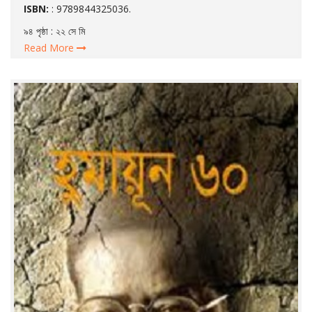
ISBN:
: 9789844325036.
৯৪ পৃষ্ঠা : ২২ সে মি
Read More