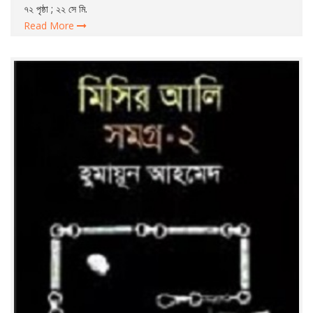
৭২ পৃষ্ঠা ; ২২ সে মি.
Read More