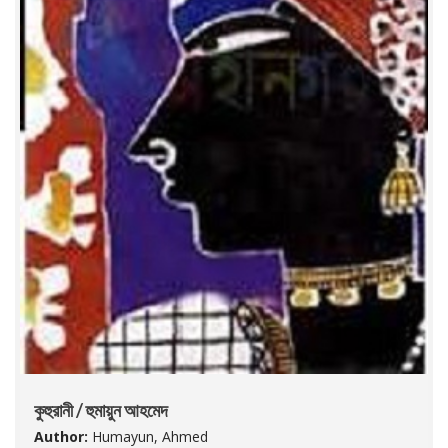
কুহুরানী / হুমায়ুন আহমেদ
Author:
Humayun, Ahmed