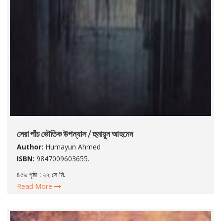
সেরা পাঁচ ভৌতিক উপন্যাস / হুমায়ুন আহমেদ
Author:
Humayun Ahmed
ISBN:
9847009603655.
৪৫৬ পৃষ্ঠা : ২২ সে মি.
Read More