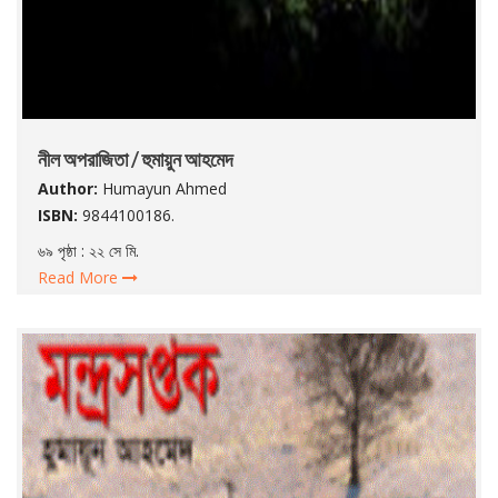
নীল অপরাজিতা / হুমায়ুন আহমেদ
Author:
Humayun Ahmed
ISBN:
9844100186.
৬৯ পৃষ্ঠা : ২২ সে মি.
Read More