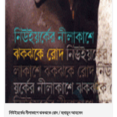
নিউইয়র্কের নীলাকাশে ঝকঝকে রোদ / হুমায়ূন আহমেদ