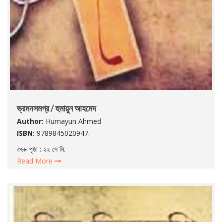
ভ্রমনসমগ্র / হুমায়ুন আহমেদ
Author:
Humayun Ahmed
ISBN:
9789845020947.
৩৬৮ পৃষ্ঠা : ২২ সে মি.
Read More