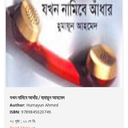
যখন নামিবে আধাঁর / হুমায়ূন আহমেদ
Author:
Humayun Ahmed
ISBN:
9789845020749.
৭২ পৃষ্ঠা ; ২২ সে মি.
Read More