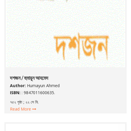
দশজন / হুমায়ূন আহমেদ
Author:
Humayun Ahmed
ISBN:
: 9847011600635.
৭৫২ পৃষ্ঠা ; ২২ সে মি.
Read More