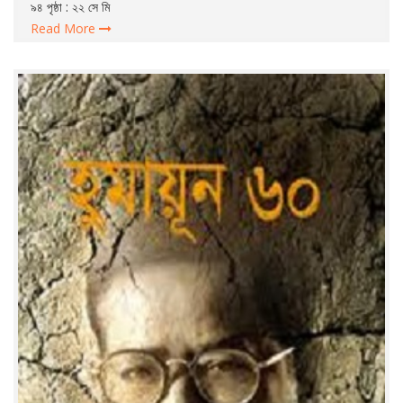
৯৪ পৃষ্ঠা : ২২ সে মি
Read More