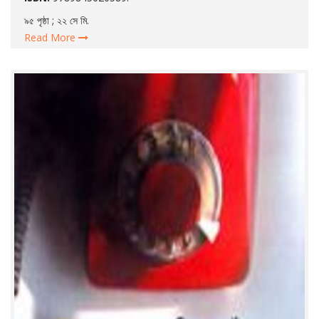
৯৫ পৃষ্ঠা ; ২২ সে মি.
Read More