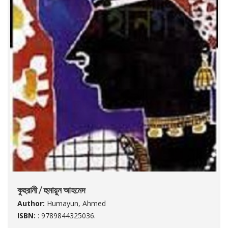
কুহুরানী / হুমায়ুন আহমেদ
Author:
Humayun, Ahmed
ISBN:
: 9789844325036.