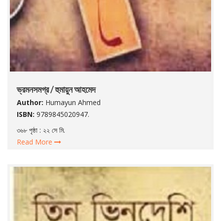
ভ্রমনসমগ্র / হুমায়ুন আহমেদ
Author:
Humayun Ahmed
ISBN:
9789845020947.
৩৬৮ পৃষ্ঠা : ২২ সে মি.
Read More