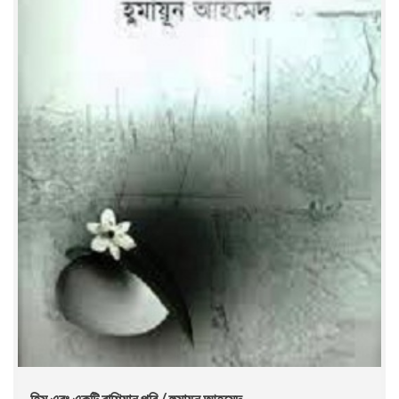
হিমু এবং একটি রাশিয়ান পরি / হুমায়ুন আহমেদ