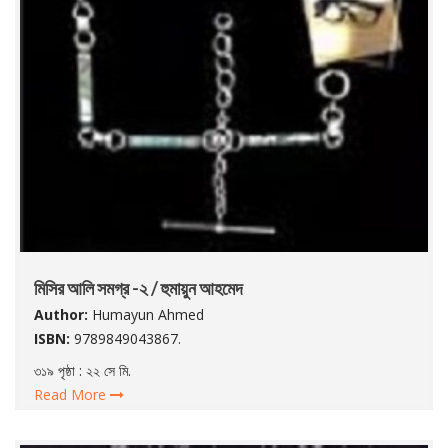
মিসির আলি সমগ্র -২ / হুমায়ুন আহমেদ
Author:
Humayun Ahmed
ISBN:
9789849043867.
৩১৯ পৃষ্ঠা : ২২ সে মি.
Read More