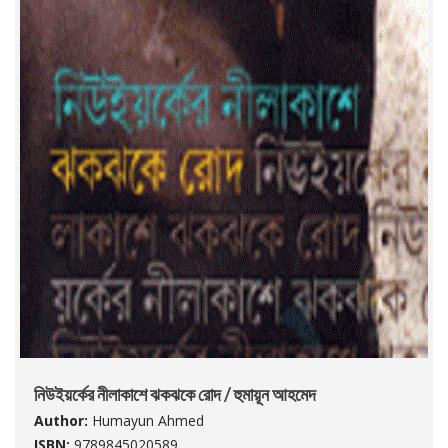
নিউইয়র্কের নীলাকাশে ঝকঝকে রোদ / হুমায়ূন আহমেদ
Author:
Humayun Ahmed
ISBN:
9789845020589.