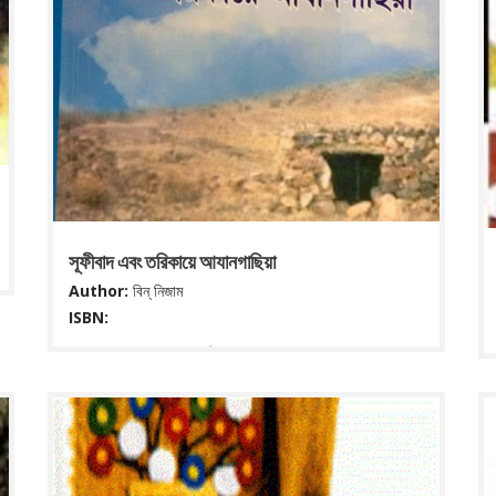
সূফীবাদ এবং তরিকায়ে আযানগাছিয়া
Author:
বিন্ নিজাম
ISBN:
Publisher: ঢাকা : হাক্কানী আঞ্জুমান , ২০১৬ Description: ২১৫
পৃ. : ২২ সেমি. ISBN: 0000. Subject(s): সূফীবাদ DDC
classification: 297.4
Read More