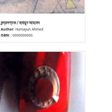
মন্দ্রসপ্তক / হুমায়ুন আহমেদ
Author:
Humayun Ahmed
ISBN:
: 0000000000.
৭৯ পৃষ্ঠা : ২২ সে মি.
Read More