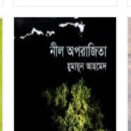
৭৫২ পৃষ্ঠা ; ২২ সে মি.
Read More