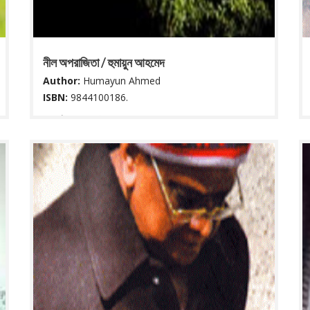
নীল অপরাজিতা / হুমায়ুন আহমেদ
Author:
Humayun Ahmed
ISBN:
9844100186.
৬৯ পৃষ্ঠা : ২২ সে মি.
Read More