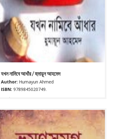
যখন নামিবে আধাঁর / হুমায়ূন আহমেদ
Author:
Humayun Ahmed
ISBN:
9789845020749.
৭২ পৃষ্ঠা ; ২২ সে মি.
Read More