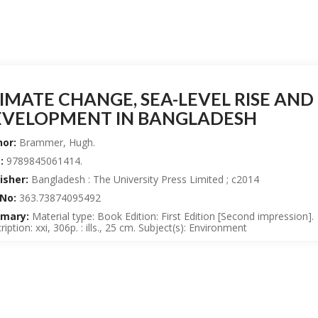
IMATE CHANGE, SEA-LEVEL RISE AND
EVELOPMENT IN BANGLADESH
or:
Brammer, Hugh.
:
9789845061414.
isher:
Bangladesh : The University Press Limited ; c2014
 No:
363.73874095492
mary:
Material type: Book Edition: First Edition [Second impression].
iption: xxi, 306p. : ills., 25 cm. Subject(s): Environment