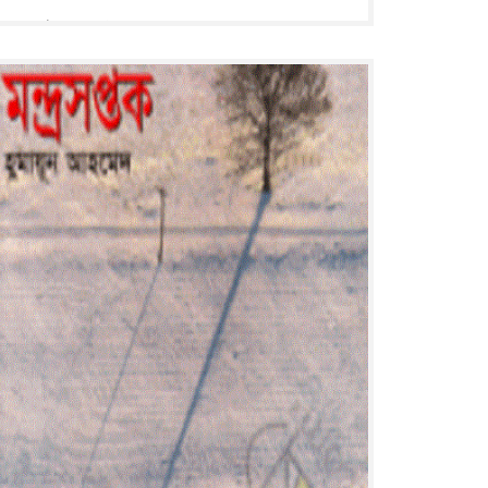
: ২১৯ পৃষ্ঠা : ২২ সে মি.
Read More