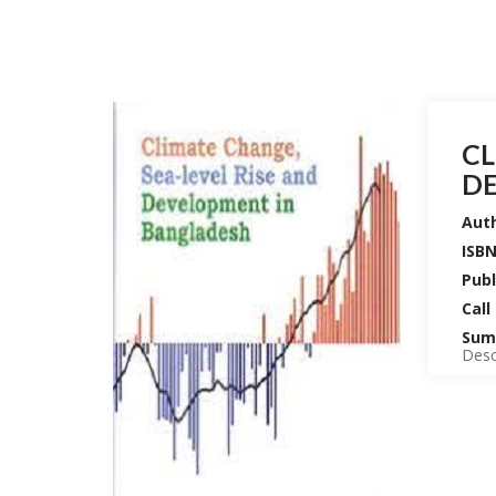
CL
D
Auth
ISBN
Publ
Call
Sum
Descr