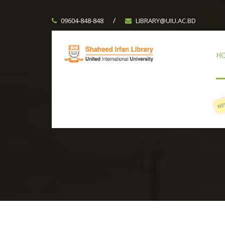
/
09604-848-848
LIBRARY@UIU.AC.BD
H
N