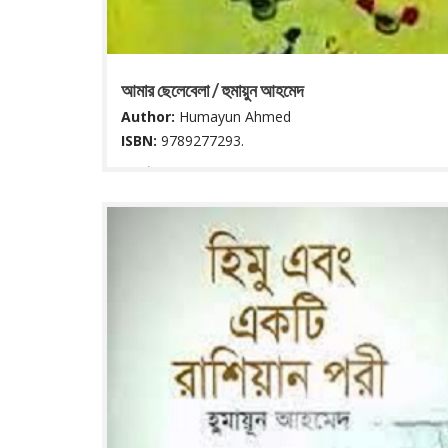
আমার ছেলেবেলা / হুমায়ুন আহমেদ
Author:
Humayun Ahmed
ISBN:
9789277293.
৯৪ পৃষ্ঠা : ২২ সে মি.
Read More