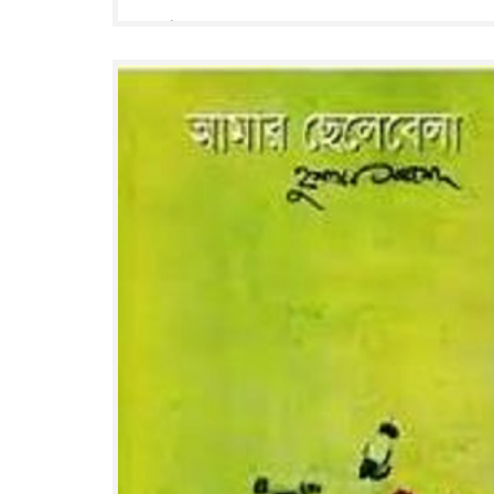
৬৬৮ পৃষ্ঠা : ২২ সে মি.
Read More