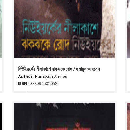
নিউইয়র্কের নীলাকাশে ঝকঝকে রোদ / হুমায়ূন আহমেদ
Author:
Humayun Ahmed
ISBN:
9789845020589.
৯৫ পৃষ্ঠা ; ২২ সে মি.
Read More