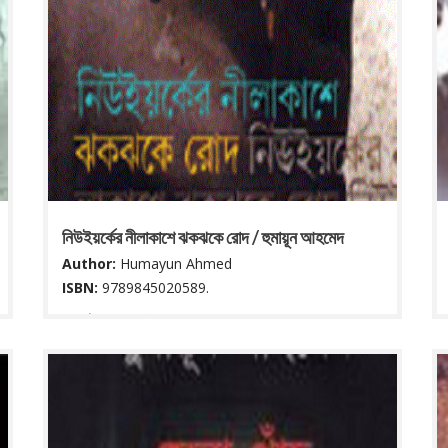
নিউইয়র্কের নীলাকাশে ঝকঝকে রোদ / হুমায়ূন আহমেদ
Author:
Humayun Ahmed
ISBN:
9789845020589.
৯৫ পৃষ্ঠা ; ২২ সে মি.
Read More