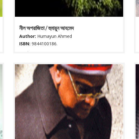
নীল অপরাজিতা / হুমায়ুন আহমেদ
Author:
Humayun Ahmed
ISBN:
9844100186.
৬৯ পৃষ্ঠা : ২২ সে মি.
Read More