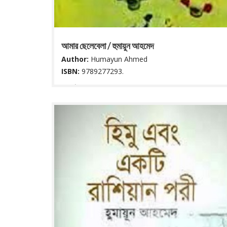
আমার ছেলেবেলা / হুমায়ুন আহমেদ
Author:
Humayun Ahmed
ISBN:
9789277293.
৯৪ পৃষ্ঠা : ২২ সে মি.
Read More