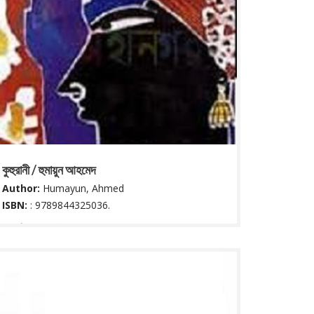
কুহুরানী / হুমায়ুন আহমেদ
Author:
Humayun, Ahmed
ISBN:
: 9789844325036.
৯৪ পৃষ্ঠা : ২২ সে মি
Read More