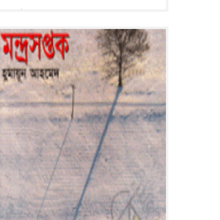
: ২১৯ পৃষ্ঠা : ২২ সে মি.
Read More