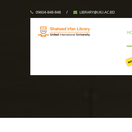
/
09604-848-848
LIBRARY@UIU.AC.BD
H
N