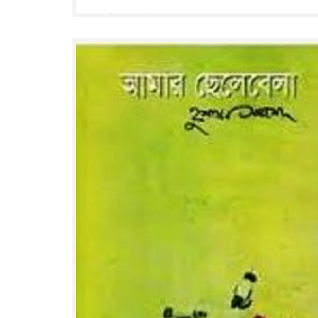
৬৬৮ পৃষ্ঠা : ২২ সে মি.
Read More