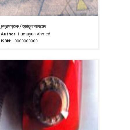
মন্দ্রসপ্তক / হুমায়ুন আহমেদ
Author:
Humayun Ahmed
ISBN:
: 0000000000.
৭৯ পৃষ্ঠা : ২২ সে মি.
Read More