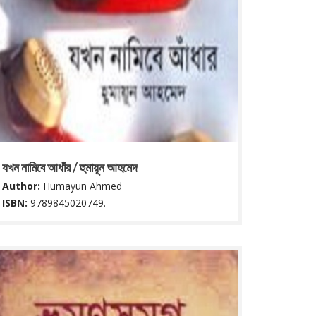
যখন নামিবে আধাঁর / হুমায়ূন আহমেদ
Author:
Humayun Ahmed
ISBN:
9789845020749.
৭২ পৃষ্ঠা ; ২২ সে মি.
Read More