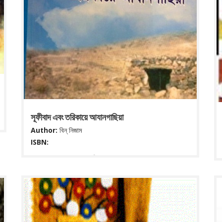
সূফীবাদ এবং তরিকায়ে আযানগাছিয়া
Author:
বিন্ নিজাম
ISBN:
Publisher: ঢাকা : হাক্কানী আঞ্জুমান , ২০১৬ Description: ২১৫
পৃ. : ২২ সেমি. ISBN: 0000. Subject(s): সূফীবাদ DDC
classification: 297.4
Read More