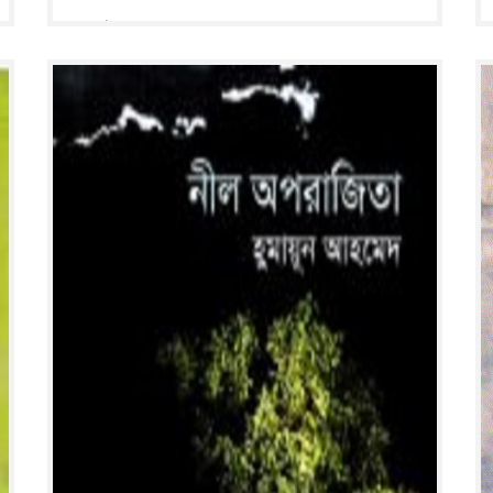
৭৫২ পৃষ্ঠা ; ২২ সে মি.
Read More